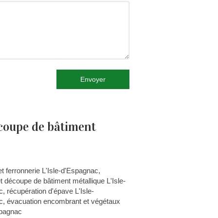
Envoyer
écoupe de bâtiment
et ferronnerie L'Isle-d'Espagnac
,
 et découpe de bâtiment métallique L'Isle-
c
,
récupération d'épave L'Isle-
c
,
évacuation encombrant et végétaux
spagnac