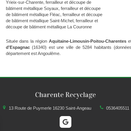
Yrieix-sur-Charente
,
ferrailleur et découpe de
bâtiment métallique Soyaux
,
ferrailleur et découpe
de bâtiment métallique Fléac
,
ferrailleur et découpe
de bâtiment métallique Saint-Michel
,
ferrailleur et
découpe de bâtiment métallique La Couronne
Située dans la région
Aquitaine-Limousin-Poitou-Charentes
et
d'Espagnac
(16340) est une ville de 5284 habitants (données
département est Angoulême.
Charente Recyclage
13 Route de Puymerle
16230
Saint-Angeau
0536405511