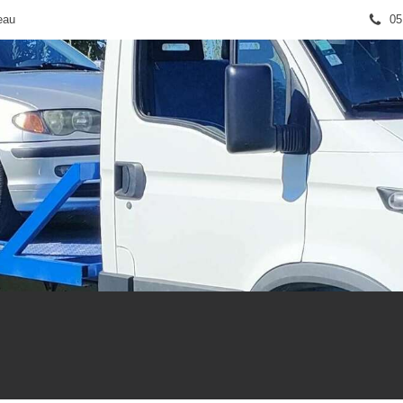
eau
05