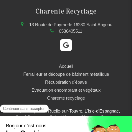
Charente Recyclage
13 Route de Puymerle
16230
Saint-Angeau
0536405511
Accueil
Ferrailleur et découpe de bâtiment métallique
Récupération d'épave
Evacuation encombrant et végétaux
Charente recyclage
Brie, Champniers, Ruelle-sur-Touvre, L'Isle-d'Espagnac,
Gond-Pontouvre, Saint-Yrieix-sur-Charente, Soyaux,
Angoulême, La Couronne, Jarnac, Saint-Junien, Cognac