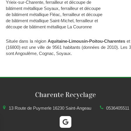
Yrieix-sur-Charente
,
ferrailleur et découpe de
bâtiment métallique Soyaux
,
ferrailleur et découpe
de bâtiment métallique Fléac
,
ferrailleur et découpe
de bâtiment métallique Saint-Michel
,
ferrailleur et
découpe de bâtiment métallique La Couronne
Située dans la région
Aquitaine-Limousin-Poitou-Charentes
et
(16800) est une ville de 9561 habitants (données de 2010). Les 3
sont Angoulême, Cognac, Soyaux.
Charente Recyclage
13 Route de Puymerle
16230
Saint-Angeau
0536405511