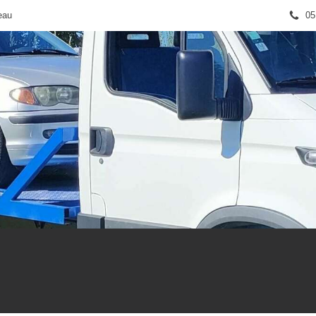
eau
05