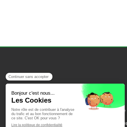
Accueil
Ferrailleur et découpe de
Brie, Champniers, Ruelle-sur-Touvre, L'Isle-d'