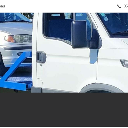
eau
05